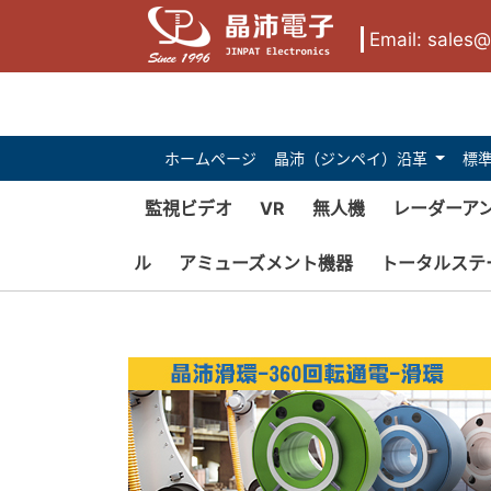
Email:
sales@s
ホームページ
晶沛（ジンペイ）沿革
標
監視ビデオ
VR
無人機
レーダーア
ル
アミューズメント機器
トータルステ