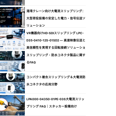
港湾クレーン向け大電流スリップリング：
大型荷役設備の安定した電力・信号伝送ソ
リューション
VR機器向けHD-SDIスリップリング LPC-
D35-0410-12S-01SD2 ― 高速映像伝送と
高信頼性を実現する回転接続ソリューショ
ン
スリップリング・防水コネクタ製品に関す
るFAQ
コンパクト複合スリップリング＆大電流防
水コネクタの応用分野
LPA000-04350-01PE-03S大電流スリッ
プリング FAQ｜スタッカー設備向け