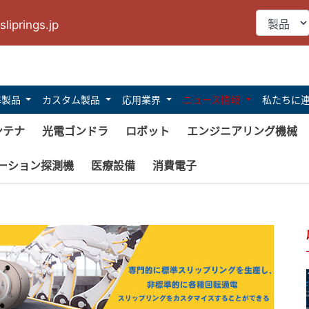
liprings.jp
準製品
カスタム製品
応用業界
ニュース情報
私たちに
ンテナ
光電ゴンドラ
ロボット
エンジニアリング機械
ーション探測機
医療設備
消費電子