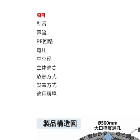
項目
型番
電流
PE回路
電圧
中空径
主体高さ
放熱方式
設置方式
適用環境