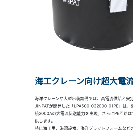
海工クレーン向け超大電
海洋クレーンや大型吊装設備では、高電流供給と安
JINPATが開発した「LPA500-032000-01
統2000Aの大電流伝送能力を実現。さらにPE回路
供します。
特に海工吊、港湾設備、海洋プラットフォームなど