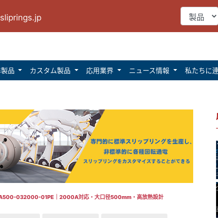
liprings.jp
準製品
カスタム製品
応用業界
ニュース情報
私たちに
00-032000-01PE｜2000A対応・大口径500mm・高放熱設計