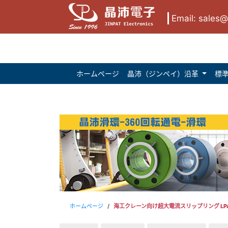
Email:
sales@s
ホームページ
晶沛（ジンペイ）沿革
標
ホームページ
海工クレーン向け超大電流スリップリング LPA5