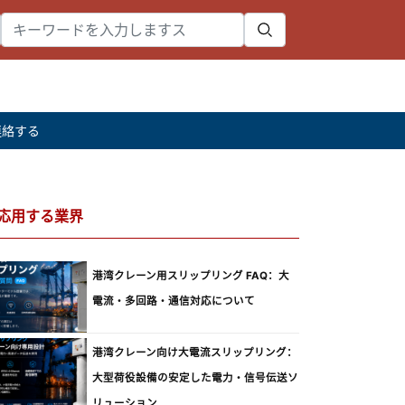
連絡する
応用する業界
港湾クレーン用スリップリング FAQ：大
電流・多回路・通信対応について
港湾クレーン向け大電流スリップリング：
大型荷役設備の安定した電力・信号伝送ソ
リューション