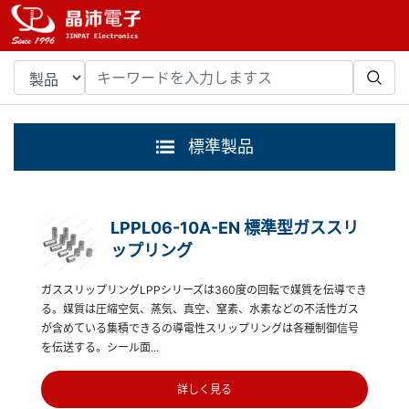
標準製品
LPPL06-10A-EN 標準型ガススリ
ップリング
ガススリップリングLPPシリーズは360度の回転で媒質を伝導でき
る。媒質は圧縮空気、蒸気、真空、窒素、水素などの不活性ガス
が含めている集積できるの導電性スリップリングは各種制御信号
を伝送する。シール面...
詳しく見る