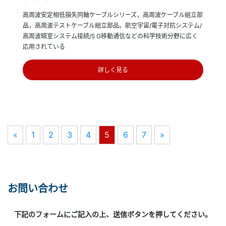
高周波安定相低損失同軸ケーブルシリーズ，高周波ケーブル組立部
品，高周波テストケーブル組立部品。航空宇宙/電子対抗システム/
高周波暗室システム接続/5 G移動通信などの科学技術分野に広く
応用されている
詳しく見る
«
1
2
3
4
5
6
7
»
お問い合わせ
下記のフォームにご記入の上、送信ボタンを押してください。