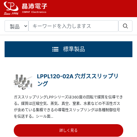
標準製品
LPPL120-02A 穴ガススリップリ
ング
ガススリップリングLPPシリーズは360度の回転で媒質を伝導でき
る。媒質は圧縮空気、蒸気、真空、窒素、水素などの不活性ガス
が含めている集積できるの導電性スリップリングは各種制御信号
を伝送する。シール面...
詳しく見る