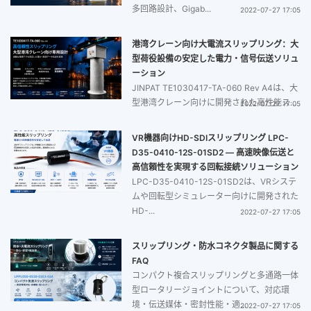
多回路設計、Gigab...
2022-07-27 17:05
港湾クレーン向け大電流スリップリング：大
型荷役設備の安定した電力・信号伝送ソリュ
ーション
JINPAT TE1030417-TA-060 Rev A4は、大
型港湾クレーン向けに開発された高性能ス...
2022-07-27 17:05
VR機器向けHD-SDIスリップリング LPC-
D35-0410-12S-01SD2 ― 高速映像伝送と
高信頼性を実現する回転接続ソリューション
LPC-D35-0410-12S-01SD2は、VRシステ
ムや回転型シミュレーター向けに開発された
HD-...
2022-07-27 17:05
スリップリング・防水コネクタ製品に関する
FAQ
コンパクト複合スリップリングと多通路一体
型ロータリージョイントについて、対応環
境・伝送媒体・密封性能・適...
2022-07-27 17:05