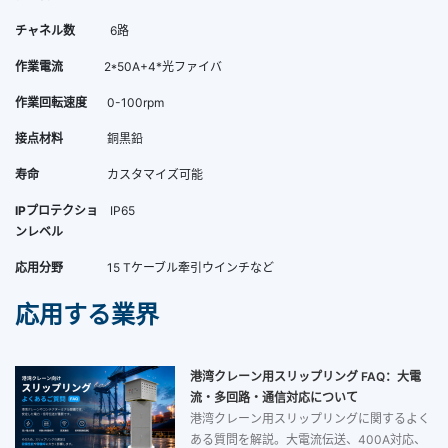
チャネル数
6路
作業電流
2*50A+4*光ファイバ
作業回転速度
0-100rpm
接点材料
銅黒鉛
寿命
カスタマイズ可能
IPプロテクショ
IP65
ンレベル
応用分野
15 Tケーブル牽引ウインチなど
応用する業界
港湾クレーン用スリップリング FAQ：大電
流・多回路・通信対応について
港湾クレーン用スリップリングに関するよく
ある質問を解説。大電流伝送、400A対応、